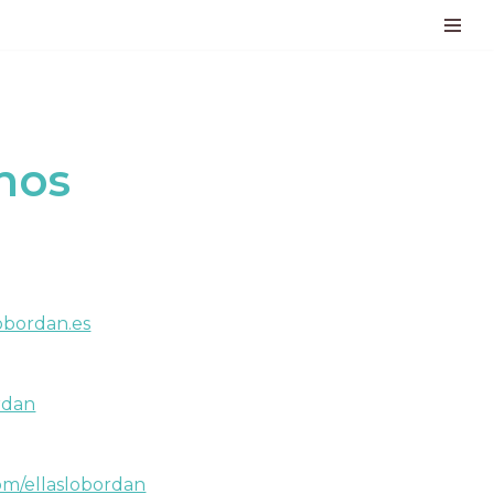
nos
obordan.es
rdan
om/ellaslobordan