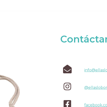
Contácta
info@ellasl
@ellaslobo
facebook.c